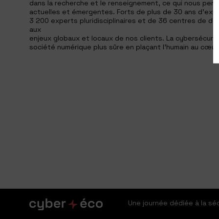
dans la recherche et le renseignement, ce qui nous perm
actuelles et émergentes. Forts de plus de 30 ans d’expér
3 200 experts pluridisciplinaires et de 36 centres de d
aux
enjeux globaux et locaux de nos clients. La cybersécuri
société numérique plus sûre en plaçant l’humain au cœur
Une journée dédiée à la s