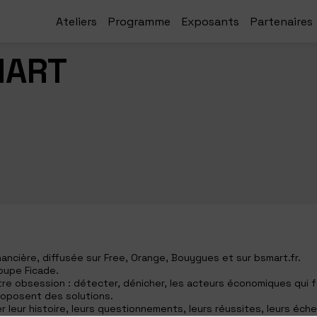
Ateliers
Programme
Exposants
Partenaires
MART
ncière, diffusée sur Free, Orange, Bouygues et sur bsmart.fr.
roupe Ficade.
tre obsession : détecter, dénicher, les acteurs économiques qui 
roposent des solutions.
leur histoire, leurs questionnements, leurs réussites, leurs éche