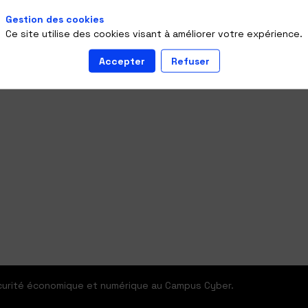
ger le regard des Français sur l’économie.
Gestion des cookies
Ce site utilise des cookies visant à améliorer votre expérience.
Accepter
Refuser
écurité économique et numérique au Campus Cyber.