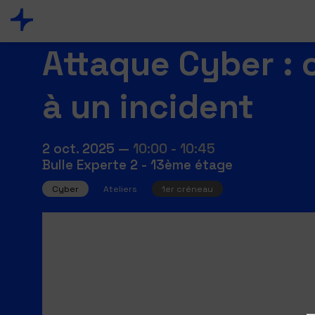
Attaque Cyber : 
à un incident
2 oct. 2025
—
10:00
-
10:45
Bulle Experte 2 - 13ème étage
Cyber
Ateliers
1er créneau