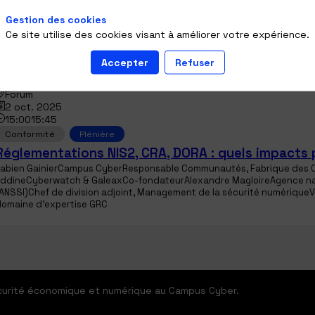
Gestion des cookies
Ce site utilise des cookies visant à améliorer votre expérience.
Accepter
Refuser
Forum
2 oct. 2025
15:00
15:45
Conformité
Plénière
Réglementations NIS2, CRA, DORA : quels impacts 
abien
Gainier
Campus Cyber
Responsable Communautés, Fabrique des C
Eddine
Cyberwatch & Galeax
Co-fondateur
Alexandre
Magloire
Agence na
ANSSI)
Chef de division adjoint, Management de la sécurité numérique
V
omaine d’expertise GRC
écurité économique et numérique au Campus Cyber.