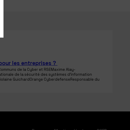
pour les entreprises ?
ommuns de la Cyber et RSE
Maxime
Alay-
tionale de la sécurité des systèmes d'information
iolaine
Guichard
Orange Cyberdefense
Responsable du