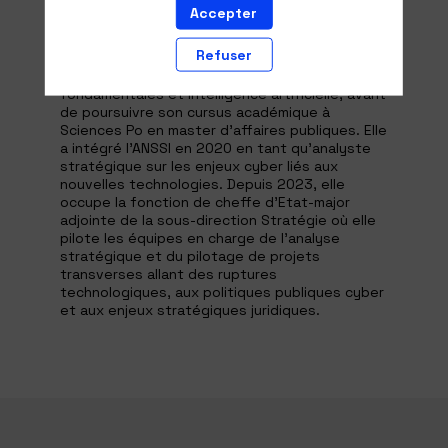
Accepter
Description
Refuser
Ingénieure de formation initiale, Alix Durand
s’est spécialisée en mathématiques
fondamentales et intelligence artificielle, avant
de poursuivre son cursus académique à
Sciences Po en master d’affaires publiques. Elle
a intégré l’ANSSI en 2020 en tant qu’analyste
stratégique sur les enjeux cyber liés aux
nouvelles technologies. Depuis 2023, elle
occupe la fonction de cheffe d’Etat-major
adjointe de la sous-direction Stratégie où elle
pilote les équipes en charge de l’analyse
stratégique et du pilotage de projets
transverses allant des ruptures
technologiques, aux politiques publiques cyber
et aux enjeux stratégiques juridiques.