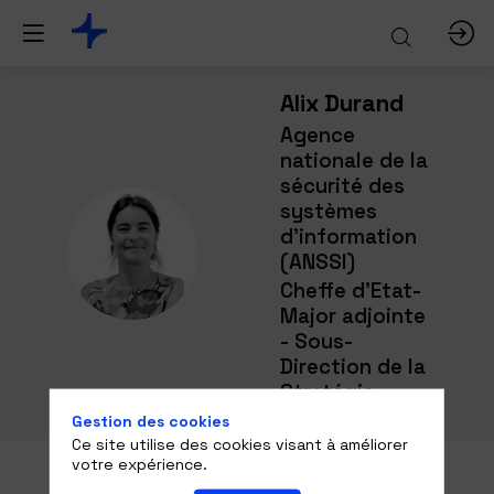
Alix
Durand
Agence
nationale de la
sécurité des
systèmes
d'information
AD
(ANSSI)
Cheffe d'Etat-
Major adjointe
- Sous-
Direction de la
Stratégie
Gestion des cookies
Ce site utilise des cookies visant à améliorer
votre expérience.