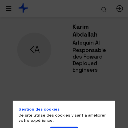
Karim
Abdallah
Arlequin AI
KA
Responsable
des Foward
Deployed
Engineers
Ses
Gestion des cookies
sessions
Ce site utilise des cookies visant à améliorer
votre expérience.